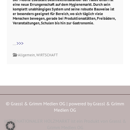
eine neue Errungenschaft auf dem Hygienemarkt. Durch sein
komplett unabhängiges System und seine robuste Bauweise ist
er besonders geeignet für Bereich, wo sich täglich viele
Menschen bewegen, gerade bei Produktionsstätten, Freibädern,
Veranstaltungen, Schulen bis hin zur Gastronomie.
>>>
...
Allgemein
,
WIRTSCHAFT
© Grassl & Grimm Medien OG | powered by
Grassl & Grimm
Medien OG
INTERNATIONALER HOLZMARKT ist ein Produkt von Grassl &
Grimm Medien OG