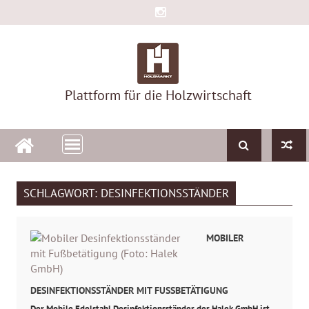
Skip
to
content
Plattform für die Holzwirtschaft
SCHLAGWORT:
DESINFEKTIONSSTÄNDER
MOBILER
DESINFEKTIONSSTÄNDER MIT FUSSBETÄTIGUNG
Der Mobile Edelstahl Desinfektionsständer der Halek GmbH ist