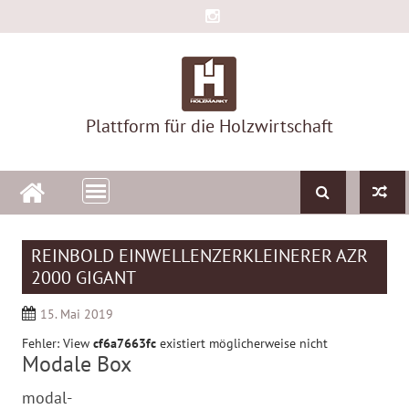
Skip
to
content
Plattform für die Holzwirtschaft
REINBOLD EINWELLENZERKLEINERER AZR
2000 GIGANT
15. Mai 2019
Fehler: View
cf6a7663fc
existiert möglicherweise nicht
Modale Box
modal-