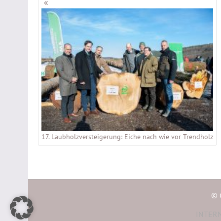
Beitragsnavigation
17. Laubholzversteigerung: Eiche nach wie vor Trendholz
© 
INTERN