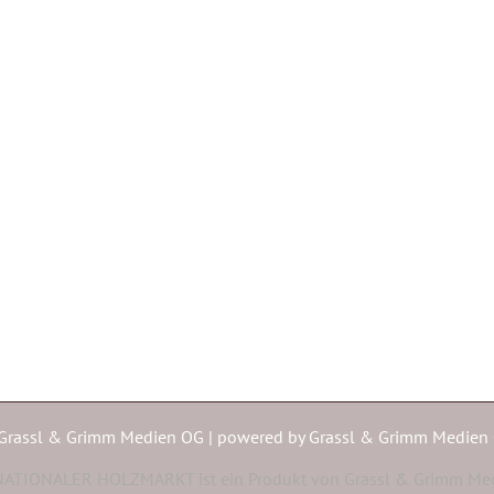
Grassl & Grimm Medien OG | powered by
Grassl & Grimm Medien
ATIONALER HOLZMARKT ist ein Produkt von Grassl & Grimm Me