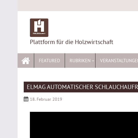
Skip
to
content
Plattform für die Holzwirtschaft
FEATURED
RUBRIKEN
VERANSTALTUNGE
ELMAG AUTOMATISCHER SCHLAUCHAUF
18. Februar 2019