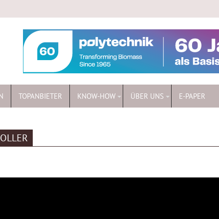
N
TOPANBIETER
KNOW-HOW
ÜBER UNS
E-PAPER
ROLLER