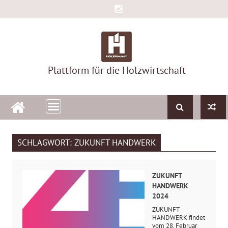
Skip
to
content
Plattform für die Holzwirtschaft
SCHLAGWORT:
ZUKUNFT HANDWERK
ZUKUNFT
HANDWERK
2024
ZUKUNFT
HANDWERK findet
vom 28. Februar