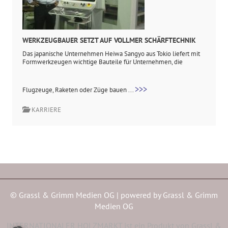
WERKZEUGBAUER SETZT AUF VOLLMER SCHÄRFTECHNIK
Das japanische Unternehmen Heiwa Sangyo aus Tokio liefert mit
Formwerkzeugen wichtige Bauteile für Unternehmen, die
>>>
Flugzeuge, Raketen oder Züge bauen ...
KARRIERE
© Grassl & Grimm Medien OG | powered by
Grassl & Grimm
Medien OG
INTERNATIONALER HOLZMARKT ist ein Produkt von Grassl &