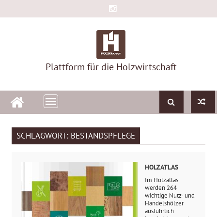
Skip
to
content
Plattform für die Holzwirtschaft
SCHLAGWORT:
BESTANDSPFLEGE
HOLZATLAS
Im Holzatlas
werden 264
wichtige Nutz- und
Handelshölzer
ausführlich