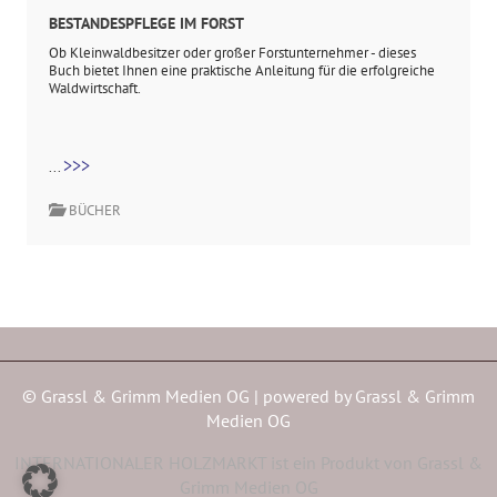
BESTANDESPFLEGE IM FORST
Ob Kleinwaldbesitzer oder großer Forstunternehmer - dieses
Buch bietet Ihnen eine praktische Anleitung für die erfolgreiche
Waldwirtschaft.
>>>
...
BÜCHER
© Grassl & Grimm Medien OG | powered by
Grassl & Grimm
Medien OG
INTERNATIONALER HOLZMARKT ist ein Produkt von Grassl &
Grimm Medien OG