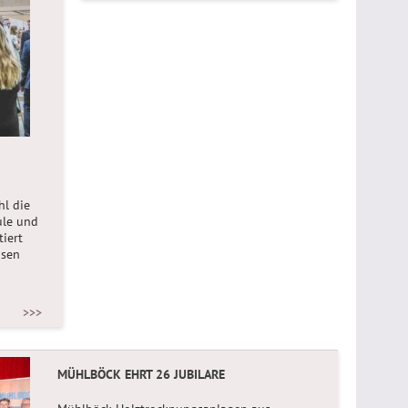
l die
ule und
iert
isen
>>>
MÜHLBÖCK EHRT 26 JUBILARE