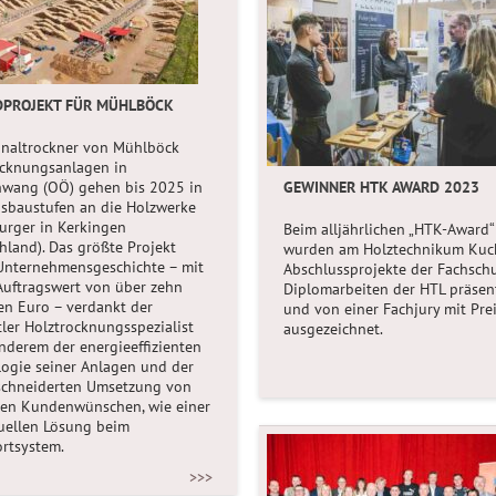
DPROJEKT FÜR MÜHLBÖCK
analtrockner von Mühlböck
ocknungsanlagen in
hwang (OÖ) gehen bis 2025 in
GEWINNER HTK AWARD 2023
sbaustufen an die Holzwerke
urger in Kerkingen
Beim alljährlichen „HTK-Award“
hland). Das größte Projekt
wurden am Holztechnikum Kuch
Unternehmensgeschichte – mit
Abschlussprojekte der Fachsch
uftragswert von über zehn
Diplomarbeiten der HTL präsent
en Euro – verdankt der
und von einer Fachjury mit Pre
tler Holztrocknungsspezialist
ausgezeichnet.
nderem der energieeffizienten
ogie seiner Anlagen und der
chneiderten Umsetzung von
len Kundenwünschen, wie einer
uellen Lösung beim
rtsystem.
>>>