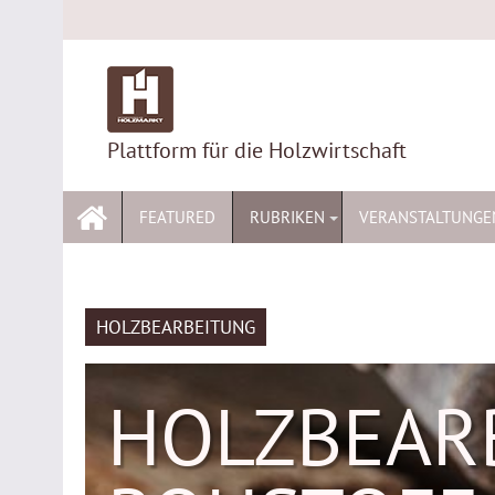
Skip
to
content
Plattform für die Holzwirtschaft
FEATURED
RUBRIKEN
VERANSTALTUNGE
HOLZBEARBEITUNG
HOLZBEARB