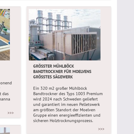
GRÖSSTER MÜHLBÖCK B
ANDTROCKNER FÜR MOELVENS G
RÖSSTES SÄGEWERK
honend
r
Ein 320 m2 großer Mühlböck
t das
Bandtrockner des Typs 1003 Premium
ohanna
wird 2024 nach Schweden geliefert
und garantiert im neuen Pelletswerk
am größten Standort der Moelven
>>>
Gruppe einen energieeffizienten und
sicheren Holztrocknungsprozess.
>>>