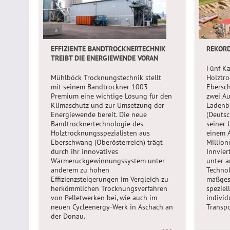
EFFIZIENTE BANDTROCKNERTECHNIK
REKOR
TREIBT DIE ENERGIEWENDE VORAN
Fünf K
Mühlböck Trocknungstechnik stellt
Holztr
mit seinem Bandtrockner 1003
Ebersc
Premium eine wichtige Lösung für den
zwei Au
Klimaschutz und zur Umsetzung der
Ladenb
Energiewende bereit. Die neue
(Deutsc
Bandtrocknertechnologie des
seiner 
Holztrocknungsspezialisten aus
einem A
Eberschwang (Oberösterreich) trägt
Million
durch ihr innovatives
Innvier
Wärmerückgewinnungssystem unter
unter a
anderem zu hohen
Technol
Effizienzsteigerungen im Vergleich zu
maßges
herkömmlichen Trocknungsverfahren
speziel
von Pelletwerken bei, wie auch im
individ
neuen Cycleenergy-Werk in Aschach an
Transpo
der Donau.