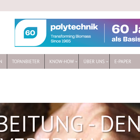
N
TOPANBIETER
KNOW-HOW
ÜBER UNS
E-PAPER
EITUNG - DE