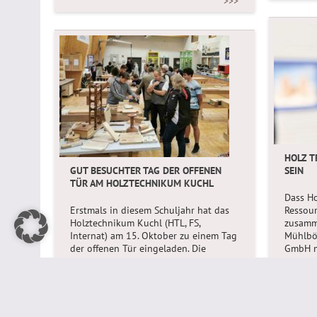
>>>
HOLZ T
GUT BESUCHTER TAG DER OFFENEN
SEIN
TÜR AM HOLZTECHNIKUM KUCHL
Dass H
Erstmals in diesem Schuljahr hat das
Ressou
Holztechnikum Kuchl (HTL, FS,
zusamm
Internat) am 15. Oktober zu einem Tag
Mühlbö
der offenen Tür eingeladen. Die
GmbH mi
Stimmung war sehr gut und die 430
Trocke
Besucher waren sehr interessiert, mehr
über die Ausbildung zu erfahren.
>>>