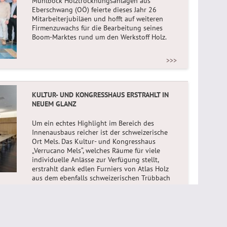
Mühlböck Holztrocknungsanlagen aus
Eberschwang (OÖ) feierte dieses Jahr 26
Mitarbeiterjubiläen und hofft auf weiteren
Firmenzuwachs für die Bearbeitung seines
Boom-Marktes rund um den Werkstoff Holz.
>>>
KULTUR- UND KONGRESSHAUS ERSTRAHLT IN
NEUEM GLANZ
Um ein echtes Highlight im Bereich des
Innenausbaus reicher ist der schweizerische
Ort Mels. Das Kultur- und Kongresshaus
„Verrucano Mels“, welches Räume für viele
individuelle Anlässe zur Verfügung stellt,
erstrahlt dank edlen Furniers von Atlas Holz
aus dem ebenfalls schweizerischen Trübbach
in neuem, modernen Glanz.
>>>