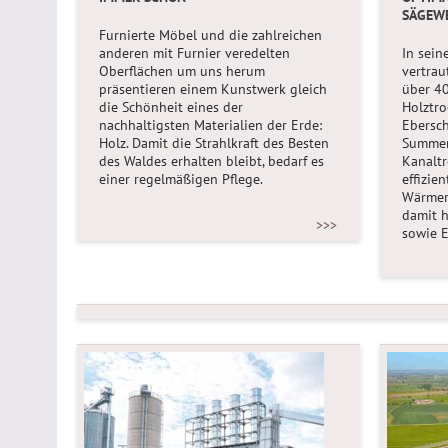
SÄGEWE
Furnierte Möbel und die zahlreichen
anderen mit Furnier veredelten
In sein
Oberflächen um uns herum
vertrau
präsentieren einem Kunstwerk gleich
über 40
die Schönheit eines der
Holztr
nachhaltigsten Materialien der Erde:
Ebersch
Holz. Damit die Strahlkraft des Besten
Summer
des Waldes erhalten bleibt, bedarf es
Kanalt
einer regelmäßigen Pflege.
effizie
Wärmer
damit 
>>>
sowie E