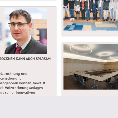
ROCKNEN KANN AUCH SPARSAM
olztrocknung und
rcenschonung
engehören können, beweist
ck Holztrocknungsanlagen
t seiner innovativen
nkammer 1306 PRO.
>>>