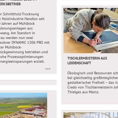
RKSBETRIEB
er Schnittholz-Trocknung
t Holzindustrie Handlos seit
 Jahren auf Mühlböck
ocknungsanlagen aus
wang. Am Standort in
au werden nun zwei
rockner DYNAMIC 1306 PRO mit
nter Mühlböck-
ückgewinnung betrieben und
hohe Prozessoptimierungen
TISCHLERMEISTERIN AUS
nergieeinsparungen erzielt.
LEIDENSCHAFT
>>>
Ökologisch und Ressourcen sc
bei gleichzeitig größtmögliche
gestalterischer Freiheit – das is
Credo von Tischlermeisterin J
Thielges aus Mainz.